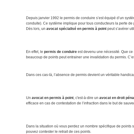
Depuis janvier 1992 le permis de conduire s’est équipé d’un systè
conduite). Ce système implique pour tous conducteurs la perte de p
Dès lors, un
avocat spécialisé en permis à poin
t
peut s’avérer uti
En effet, le
permis de conduire
est devenu une nécessité. Que ce so
beaucoup de points peut entrainer une invalidation du permis. C’e
Dans ces cas-là, l’absence de permis devient un véritable handica
Un
avocat en permis à point
, c'est-à-dire un
avocat en droit pénal
efficace en cas de contestation de l’infraction dans le but de sauv
Dans la situation où vous perdez un nombre spécifique de points su
pouvez contester le retrait de ces points.