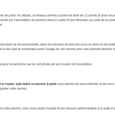
me de point. Au départ, ce fameux permis à point est doté de 12 points (6 pour le
oints (ou l’annulation du permis) dans le cadre d’une infraction au code de la rout
le.
it dans sa vie personnelle, dans les besoins de tous les jours ou dans la vie prof
st-à-dire que le conducteur perd l’usage de son permis pour une période donnée et 
p pour la personne qui se voit privée de son moyen de locomotion.
 et routier spécialisé en permis à point
vous permet de vous informer et de vous c
egarder votre permis.
r votre permis, vous vous voyez inculpé d’une mesure administrative à la suite d’u