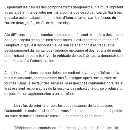
Cependant les risques des comportements dangereux sur la route imputent
aussi la pérennité de votre
permis à points
que ce soit en cas de
flash par
un radar automatique
ou même lors d’
interpellation par les forces de
l’ordre
(feux grillés, excès de vitesse etc.).
A la différence d’autres conducteurs, les salariés sont exposés à des risques
pour leur capital de points bien spécifiques. Il est important de rappeler à
l’employeur qu’il est responsable de son salarié donc il est redevable
pécuniairement du montant de l’amende encourue et des retraits de points
pour l’infraction commise avec le
véhicule de société
, sauf à dénoncer son
propre salarié à l’administration.
Ainsi, les professions commerciales commettent davantage d'infraction la
nuit sur autoroute, principalement dus à la fatigue après une journée de
tournée. Dans le secteur des services, le respect des contraintes horaires et
le stress sont responsables de la majorité des infractions qui se produisent
en journée, en agglomération à un carrefour :
- Le
refus de priorité
envers les autres usagers de la chaussée,
l’automobiliste mais aussi le piéton vous fera risquer une perte de 4 points
sur votre permis de conduire ainsi qu’une amende de 90 euros.
- Téléphoner en conduisant détourne obligatoirement l'attention, "kit