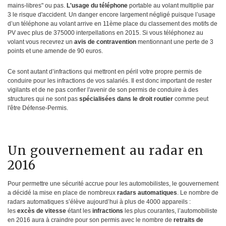
mains-libres" ou pas.
L'usage du téléphone
portable au volant multiplie par
3 le risque d'accident. Un danger encore largement négligé puisque l’usage
d’un téléphone au volant arrive en 11ème place du classement des motifs de
PV avec plus de 375000 interpellations en 2015. Si vous téléphonez au
volant vous recevrez un
avis de contravention
mentionnant une perte de 3
points et une amende de 90 euros.
Ce sont autant d’infractions qui mettront en péril votre propre permis de
conduire pour les infractions de vos salariés. Il est donc important de rester
vigilants et de ne pas confier l'avenir de son permis de conduire à des
structures qui ne sont pas
spécialisées dans le droit routier
comme peut
l'être Défense-Permis.
Un gouvernement au radar en
2016
Pour permettre une sécurité accrue pour les automobilistes, le gouvernement
a décidé la mise en place de nombreux
radars automatiques
. Le nombre de
radars automatiques s’élève aujourd’hui à plus de 4000 appareils :
les
excès de vitesse
étant les
infractions
les plus courantes, l’automobiliste
en 2016 aura à craindre pour son permis avec le nombre de
retraits de