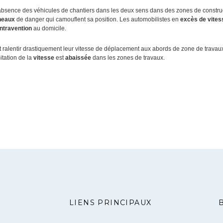
’absence des véhicules de chantiers dans les deux sens dans des zones de construc
neaux
de danger qui camouflent sa position. Les automobilistes en
excès de vites
ontravention
au domicile.
 ralentir drastiquement leur vitesse de déplacement aux abords de zone de travaux
itation de la
vitesse
est
abaissée
dans les zones de travaux.
LIENS PRINCIPAUX