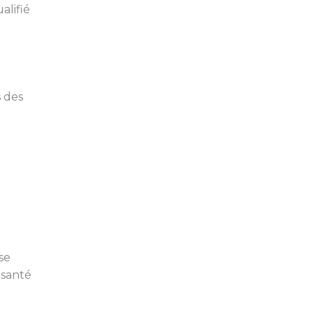
alifié
 des
se
 santé