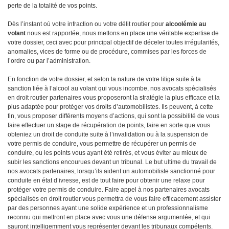
perte de la totalité de vos points.
Dès l’instant où votre infraction ou votre délit routier pour
alcoolémie au
volant
nous est rapportée, nous mettons en place une véritable expertise de
votre dossier, ceci avec pour principal objectif de déceler toutes irrégularités,
anomalies, vices de forme ou de procédure, commises par les forces de
l’ordre ou par l’administration.
En fonction de votre dossier, et selon la nature de votre litige suite à la
sanction liée à l’alcool au volant qui vous incombe, nos avocats spécialisés
en droit routier partenaires vous proposeront la stratégie la plus efficace et la
plus adaptée pour protéger vos droits d’automobilistes. Ils peuvent, à cette
fin, vous proposer différents moyens d’actions, qui sont la possibilité de vous
faire effectuer un stage de récupération de points, faire en sorte que vous
obteniez un droit de conduite suite à l’invalidation ou à la suspension de
votre permis de conduire, vous permettre de récupérer un permis de
conduire, ou les points vous ayant été retirés, et vous éviter au mieux de
subir les sanctions encourues devant un tribunal. Le but ultime du travail de
nos avocats partenaires, lorsqu’ils aident un automobiliste sanctionné pour
conduite en état d’ivresse, est de tout faire pour obtenir une relaxe pour
protéger votre permis de conduire. Faire appel à nos partenaires avocats
spécialisés en droit routier vous permettra de vous faire efficacement assister
par des personnes ayant une solide expérience et un professionnalisme
reconnu qui mettront en place avec vous une défense argumentée, et qui
sauront intelligemment vous représenter devant les tribunaux compétents.