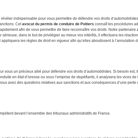
révéler indispensable pour vous permettre de défendre vos droits d’automobilistes fa
sanctions. Cet
avocat du permis de conduire de Poitiers
connaît les procédures adm
rapidement afin de vous permettre de faire reconnaître vos droits. Notre partenaire
 sérieuse, dans le but de privilégier au mieux vos intérêts, il effectuera les réaction
 appliquera les règles de droit en vigueur afin qu’elles aboutissent à l’annulation de
r vous un précieux allié pour défendre vos droits d’automobilistes. Si besoin est, i
onduite en état d’ivresse ou sous l’emprise de stupéfiants, il analysera les vices 
, si vous avez des questions relatives aux sanctions et aux conséquences d’une per
mpétent devant l’ensemble des tribunaux administratifs de France.