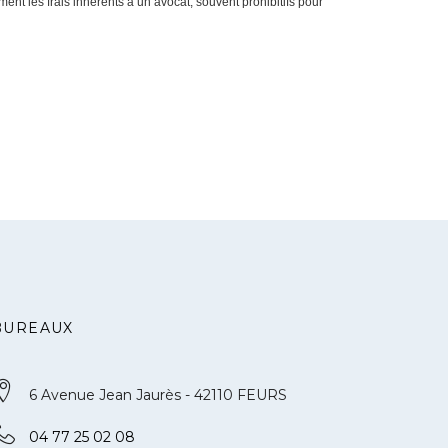
t les frais inhérents à un avocat, souvent prohibitifs pour
BUREAUX
6 Avenue Jean Jaurès - 42110 FEURS
04 77 25 02 08