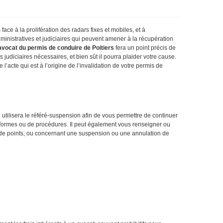
ce à la prolifération des radars fixes et mobiles, et à
inistratives et judiciaires qui peuvent amener à la récupération
avocat du permis de conduire de Poitiers
fera un point précis de
s judiciaires nécessaires, et bien sût il pourra plaider votre cause.
 l’acte qui est à l’origine de l’invalidation de votre permis de
l utilisera le référé-suspension afin de vous permettre de continuer
de formes ou de procédures. Il peut également vous renseigner ou
te de points, ou concernant une suspension ou une annulation de