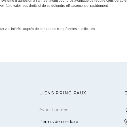
 système d’adhésion à l’année, ayant pour gros avantage de réduire considérablemen
r faire valoir ses droits et de se défendre efficacement et rapidement.
eux vos intérêts auprès de personnes compétentes et efficaces.
LIENS PRINCIPAUX
Avocat permis
Permis de conduire