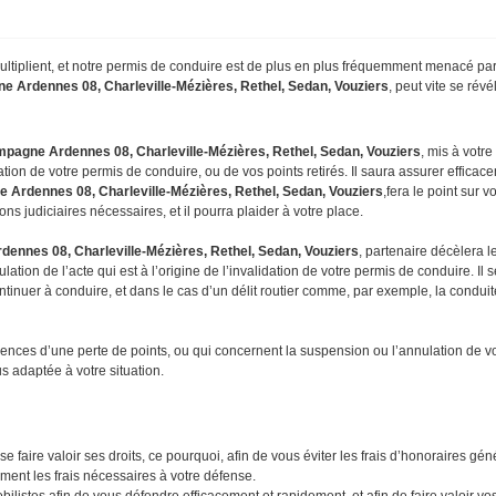
e multiplient, et notre permis de conduire est de plus en plus fréquemment menacé pa
e Ardennes 08, Charleville-Mézières, Rethel, Sedan, Vouziers
, peut vite se révél
hampagne Ardennes
08, Charleville-Mézières, Rethel, Sedan, Vouziers
, mis à votre
ation de votre permis de conduire, ou de vos points retirés. Il saura assurer efficac
ne Ardennes
08, Charleville-Mézières, Rethel, Sedan, Vouziers
,fera le point sur 
ions judiciaires nécessaires, et il pourra plaider à votre place.
Ardennes
08, Charleville-Mézières, Rethel, Sedan, Vouziers
, partenaire décèlera 
nulation de l’acte qui est à l’origine de l’invalidation de votre permis de conduire. I
tinuer à conduire, et dans le cas d’un délit routier comme, par exemple, la conduite
nces d’une perte de points, ou qui concernent la suspension ou l’annulation de votr
s adaptée à votre situation.
se faire valoir ses droits, ce pourquoi, afin de vous éviter les frais d’honoraire
ment les frais nécessaires à votre défense.