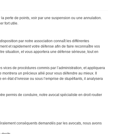
r la perte de points, voir par une suspension ou une annulation.
er fort utile.
 disposition par notre association connaît les différentes
ement et rapidement votre défense afin de faire reconnaître vos
votre situation, et vous apportera une défense sérieuse, tout en
les vices de procédures commis par l’administration, et appliquera
l se montrera un précieux allié pour vous défendre au mieux. Il
 en état d’ivresse ou sous l’emprise de stupéfiants, il analysera
e permis de conduire, notre avocat spécialiste en droit routier
s généralement conséquents demandés par les avocats, nous avons