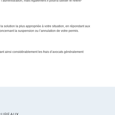
administration, mais également il pourra utiliser le référé-
la solution la plus appropriée à votre situation, en répondant aux
oncernant la suspension ou l’annulation de votre permis.
sant ainsi considérablement les frais d’avocats généralement
BUREAUX