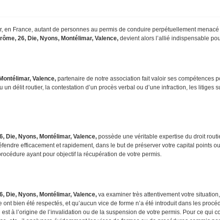
er, en France, autant de personnes au permis de conduire perpétuellement menacé pa
rôme, 26, Die, Nyons, Montélimar, Valence,
devient alors l’allié indispensable po
 Montélimar, Valence,
partenaire de notre association fait valoir ses compétences p
 un délit routier, la contestation d’un procès verbal ou d’une infraction, les litiges
6, Die, Nyons, Montélimar, Valence,
possède une véritable expertise du droit routi
endre efficacement et rapidement, dans le but de préserver votre capital points ou
rocédure ayant pour objectif la récupération de votre permis.
6, Die, Nyons, Montélimar, Valence,
va examiner très attentivement votre situatio
te ont bien été respectés, et qu’aucun vice de forme n’a été introduit dans les procéd
ui est à l’origine de l’invalidation ou de la suspension de votre permis. Pour ce qui