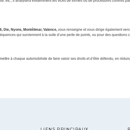
se, etc., il analysera évidemment les vices de formes ou de procédures commis par l’
6, Die, Nyons, Montélimar, Valence,
vous renseigne et vous dirige également vers 
équences qui surviennent à la suite d’une perte de points, ou pour des questions c
ettre à chaque automobiliste de faire valoir ses droits et d’être défendu, en rédui
LIENS PRINCIPAUX