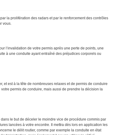
r la prolifération des radars et par le renforcement des contrôles
ur vous.
our l’invalidation de votre permis après une perte de points, une
 suite à une conduite ayant entraîné des préjudices corporels ou
er, et est à la tête de nombreuses relaxes et de permis de conduire
 votre permis de conduire, mais aussi de prendre la décision la
n, dans le but de déceler le moindre vice de procédure commis par
ures lancées à votre encontre. Il mettra dès lors en application les
 concerne le délit routier, comme par exemple la conduite en état