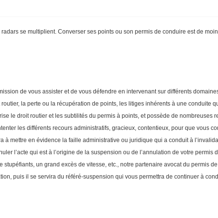
les radars se multiplient. Converser ses points ou son permis de conduire est de mo
ission de vous assister et de vous défendre en intervenant sur différents domaines, 
 routier, la perte ou la récupération de points, les litiges inhérents à une conduite 
se le droit routier et les subtilités du permis à points, et possède de nombreuses 
ntenter les différents recours administratifs, gracieux, contentieux, pour que vous co
ra à mettre en évidence la faille administrative ou juridique qui a conduit à l’inva
nuler l’acte qui est à l’origine de la suspension ou de l’annulation de votre permis
de stupéfiants, un grand excès de vitesse, etc., notre partenaire avocat du permis
ion, puis il se servira du référé-suspension qui vous permettra de continuer à con