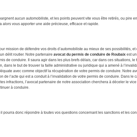
’épargnent aucun automobiliste, et les points peuvent vite vous être retirés, ou pire
 alors vous apporter une aide précieuse, efficace et rapide.
ur mission de défendre vos droits d’automobiliste au mieux de ses possibilités, 
n délit routier. Notre partenaire
avocat du permis de conduire de Roubaix
est un 
 de conduire. Il saura agir dans les plus brefs délais, car dans ces situations, le
n, dans le but de trouver la faille administrative ou juridique qui a amené à l’inval
équate avec comme objectif la récupération de votre permis de conduire. Notre avoc
ion de l’acte qui est a conduit à l’invalidation de votre permis de conduire. Dans le 
ites infractions, l’avocat partenaire de notre association cherchera à déceler le vic
tinuer à conduire.
 il pourra donc répondre à toutes vos questions concernant les sanctions et les con