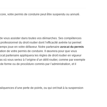
 encore, votre permis de conduire peut être suspendu ou annulé.
et de vous assister dans toutes vos démarches. Ses compétences
professionnel du droit routier dont l’efficacité avérée lui permet
 temps joue en votre défaveur. Notre partenaire
avocat du permis
idation de votre permis de conduire. Il œuvrera pour que vous
at partenaire appliquera les règles de droit routier en vigueur
cas où vous seriez à l’origine d’un délit routier, comme par exemple
e de forme ou de procédure commis par l’administration, et il
séquences d’une perte de points, ou qui ont trait à la suspension