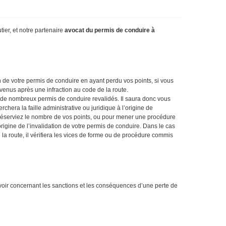
tier, et notre partenaire
avocat du permis de conduire à
n de votre permis de conduire en ayant perdu vos points, si vous
urvenus après une infraction au code de la route.
et de nombreux permis de conduire revalidés. Il saura donc vous
chera la faille administrative ou juridique à l’origine de
réserviez le nombre de vos points, ou pour mener une procédure
’origine de l’invalidation de votre permis de conduire. Dans le cas
la route, il vérifiera les vices de forme ou de procédure commis
voir concernant les sanctions et les conséquences d’une perte de