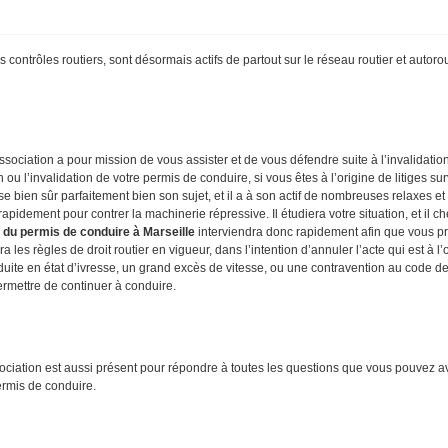
s contrôles routiers, sont désormais actifs de partout sur le réseau routier et autorou
ssociation a pour mission de vous assister et de vous défendre suite à l’invalidatio
ou l’invalidation de votre permis de conduire, si vous êtes à l’origine de litiges s
se bien sûr parfaitement bien son sujet, et il a à son actif de nombreuses relaxes 
idement pour contrer la machinerie répressive. Il étudiera votre situation, et il cher
 du permis de conduire à Marseille
interviendra donc rapidement afin que vous p
 les règles de droit routier en vigueur, dans l’intention d’annuler l’acte qui est à l
ite en état d’ivresse, un grand excès de vitesse, ou une contravention au code de 
permettre de continuer à conduire.
sociation est aussi présent pour répondre à toutes les questions que vous pouvez a
permis de conduire.