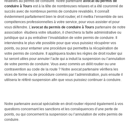
relatives au permis de conduire. Notre partenaire
avocat du permis de
conduire à Tours
est à la tête de nombreuses relaxes et a été couronné de
succès avec de nombreux permis de conduire revalidés. Il connaît
évidemment parfaitement bien le droit routier, et il mettra l’ensemble de ses
compétences professionnelles à votre service, pour vous assister et pour
vous défendre. L’
avocat
du permis de conduire à Tours
partenaire de notre
association étudiera votre situation, il cherchera la faille administrative ou
juridique qui a pu entraîner l’invalidation de votre permis de conduire. Il
interviendra le plus vite possible pour que vous puissiez récupérer vos
points, ou pour entamer une procédure qui permettra la récupération de
votre permis de conduire. Il appliquera toutes les règles de droit routier qui
lui seront utiles pour annuler l’acte qui a induit la suspension ou l’annulation
de votre permis de conduire. Vous avez commis un délit routier ou une
contravention au code de la route ? Notre avocat partenaire vérifiera les
vices de forme ou de procédure commis par l’administration, puis ensuite il
utilisera le référé-suspension afin que vous puissiez continuer à conduire.
Notre partenaire avocat spécialiste en droit routier répond également à vos
questions concernant les sanctions et les conséquences d’une perte de
points, ou qui concernent la suspension ou l’annulation de votre permis de
conduire.