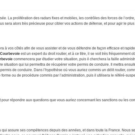
e. La prolifération des radars fixes et mobiles, les contrôles des forces de l’ordre
us sera alors très précieuse pour cibler vos actions de défense, et pour agir le plu
ra à vos côtés afin de vous assister et de vous défendre de façon efficace et rapide,
 Courbevoie
est un expert du droit routier, et à ce titre, il se voit très fréquemm
rbevoie
commencera par étudier votre situation, puis il cherchera la faille administra
situation qui lui permettra de récupérer votre permis de conduire. Il mettra ensuite
otre permis de conduire. Dans l’hypothèse où vous auriez commis un délit routier, c
e forme ou de procédure commis par l’administration, puis il utilisera le référé-sus
ent pour répondre aux questions que vous auriez concernant les sanctions ou les con
s qui assure ses compétences depuis des années, et dans toute la France. Nous so