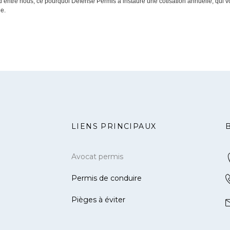
d’entre nous, ce pourquoi Défense Permis a instauré une cotisation annuelle, qui v
de.
LIENS PRINCIPAUX
Avocat permis
Permis de conduire
Pièges à éviter