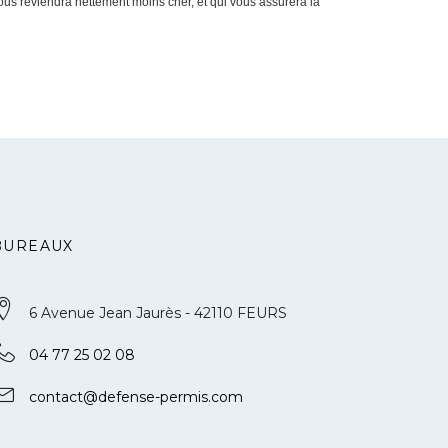
ous reviendra nettement moins cher, et qui vous assurera la
BUREAUX
6 Avenue Jean Jaurès - 42110 FEURS
04 77 25 02 08
contact@defense-permis.com