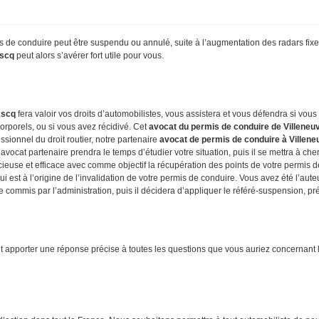
is de conduire peut être suspendu ou annulé, suite à l’augmentation des radars fixes
Ascq
peut alors s’avérer fort utile pour vous.
Ascq
fera valoir vos droits d’automobilistes, vous assistera et vous défendra si vous
corporels, ou si vous avez récidivé. Cet
avocat du permis de conduire de Villeneu
ssionnel du droit routier, notre partenaire
avocat de permis de conduire à Villen
ocat partenaire prendra le temps d’étudier votre situation, puis il se mettra à cherch
euse et efficace avec comme objectif la récupération des points de votre permis de c
i est à l’origine de l’invalidation de votre permis de conduire. Vous avez été l’auteu
 commis par l’administration, puis il décidera d’appliquer le référé-suspension, p
eut apporter une réponse précise à toutes les questions que vous auriez concernant