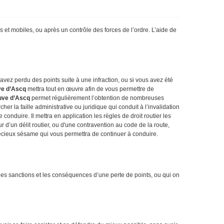
 et mobiles, ou après un contrôle des forces de l’ordre. L’aide de
 avez perdu des points suite à une infraction, ou si vous avez été
ve d’Ascq
mettra tout en œuvre afin de vous permettre de
euve d’Ascq
permet régulièrement l’obtention de nombreuses
er la faille administrative ou juridique qui conduit à l’invalidation
onduire. Il mettra en application les règles de droit routier les
r d’un délit routier, ou d'une contravention au code de la route,
récieux sésame qui vous permettra de continuer à conduire.
 les sanctions et les conséquences d’une perte de points, ou qui on