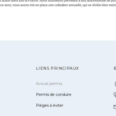
action dans tout la France. Nous souhaitons permettre à tout automobiliste de pouv
e sens, nous avons mis en place une cotisation annuelle, qui se révèle bien moins o
LIENS PRINCIPAUX
Avocat permis
Permis de conduire
Pièges à éviter