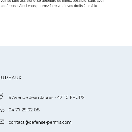
oir se faire assister et se défendre du mieux possible, sans avoir
néreuse. Ainsi vous pourrez faire valoir vos droits face à la
BUREAUX
6 Avenue Jean Jaurès - 42110 FEURS
04 77 25 02 08
contact@defense-permis.com