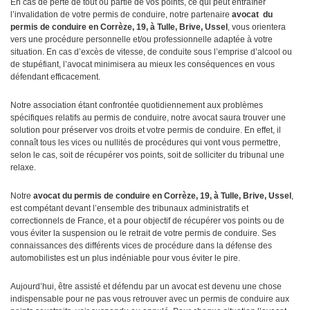
En cas de perte de tout ou partie de vos points, ce qui peut entraîner
l’invalidation de votre permis de conduire, notre partenaire
avocat
du
permis de conduire en Corrèze, 19, à Tulle, Brive, Ussel
, vous orientera
vers une procédure personnelle et/ou professionnelle adaptée à votre
situation. En cas d’excès de vitesse, de conduite sous l’emprise d’alcool ou
de stupéfiant, l’avocat minimisera au mieux les conséquences en vous
défendant efficacement.
Notre association étant confrontée quotidiennement aux problèmes
spécifiques relatifs au permis de conduire, notre avocat saura trouver une
solution pour préserver vos droits et votre permis de conduire. En effet, il
connaît tous les vices ou nullités de procédures qui vont vous permettre,
selon le cas, soit de récupérer vos points, soit de solliciter du tribunal une
relaxe.
Notre
avocat du permis de conduire en Corrèze, 19, à Tulle, Brive, Ussel
,
est compétant devant l’ensemble des tribunaux administratifs et
correctionnels de France, et a pour objectif de récupérer vos points ou de
vous éviter la suspension ou le retrait de votre permis de conduire. Ses
connaissances des différents vices de procédure dans la défense des
automobilistes est un plus indéniable pour vous éviter le pire.
Aujourd’hui, être assisté et défendu par un avocat est devenu une chose
indispensable pour ne pas vous retrouver avec un permis de conduire aux