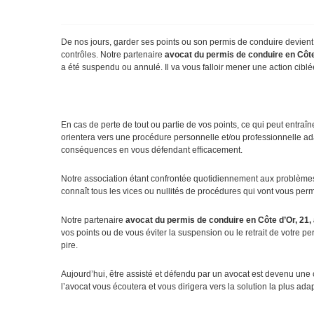
De nos jours, garder ses points ou son permis de conduire devient u
contrôles. Notre partenaire
avocat du permis de conduire en Côte
a été suspendu ou annulé. Il va vous falloir mener une action cibl
En cas de perte de tout ou partie de vos points, ce qui peut entraîn
orientera vers une procédure personnelle et/ou professionnelle ada
conséquences en vous défendant efficacement.
Notre association étant confrontée quotidiennement aux problèmes sp
connaît tous les vices ou nullités de procédures qui vont vous permet
Notre partenaire
avocat du permis de conduire en Côte d’Or, 21,
vos points ou de vous éviter la suspension ou le retrait de votre 
pire.
Aujourd’hui, être assisté et défendu par un avocat est devenu une
l’avocat vous écoutera et vous dirigera vers la solution la plus ad