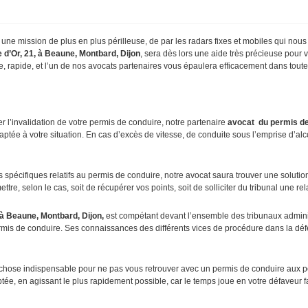
ne mission de plus en plus périlleuse, de par les radars fixes et mobiles qui nous gu
 d’Or, 21, à Beaune, Montbard, Dijon
, sera dès lors une aide très précieuse pour 
ée, rapide, et l’un de nos avocats partenaires vous épaulera efficacement dans tout
er l’invalidation de votre permis de conduire, notre partenaire
avocat
du permis de
ptée à votre situation. En cas d’excès de vitesse, de conduite sous l’emprise d’alc
écifiques relatifs au permis de conduire, notre avocat saura trouver une solution p
tre, selon le cas, soit de récupérer vos points, soit de solliciter du tribunal une rel
 à Beaune, Montbard, Dijon,
est compétant devant l’ensemble des tribunaux administ
permis de conduire. Ses connaissances des différents vices de procédure dans la déf
 chose indispensable pour ne pas vous retrouver avec un permis de conduire aux po
aptée, en agissant le plus rapidement possible, car le temps joue en votre défaveur 