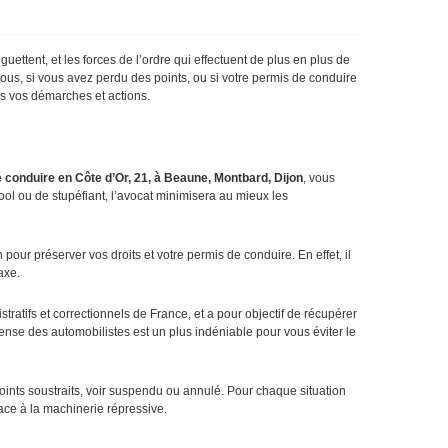
ettent, et les forces de l’ordre qui effectuent de plus en plus de
vous, si vous avez perdu des points, ou si votre permis de conduire
es vos démarches et actions.
 conduire en Côte d’Or, 21, à Beaune, Montbard, Dijon
, vous
ool ou de stupéfiant, l’avocat minimisera au mieux les
our préserver vos droits et votre permis de conduire. En effet, il
axe.
ratifs et correctionnels de France, et a pour objectif de récupérer
ense des automobilistes est un plus indéniable pour vous éviter le
ints soustraits, voir suspendu ou annulé. Pour chaque situation
face à la machinerie répressive.