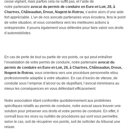
cesse vigilant, mais parfois cela ne suffit pas, et l’aide de
notre partenaire
avocat du permis de conduire en Eure-et-Loir, 28, à
Chartres, Châteaudun, Dreux, Nogent-le-Rotrou
, s’avère alors d’une aide
fort appréciable. L’un de nos avocats partenaires vous écoutera, fera le point
de votre situation, et vous conseillera vers les meilleures actions à
entreprendre. Il pourra également vous défendre pour faire valoir vos droits
d’automobilistes.
En cas de perte de tout ou partie de vos points, ce qui peut entraîner
l’invalidation de votre permis de conduire, notre partenaire
avocat
du
permis de conduire en Eure-et-Loir, 28, à Chartres, Châteaudun, Dreux,
Nogent-le-Rotrou
, vous orientera vers une procédure personnelle et/ou
professionnelle adaptée à votre situation. En cas d’excès de vitesse, de
conduite sous l’emprise d’alcool ou de stupéfiant, l’avocat minimisera au
mieux les conséquences en vous défendant efficacement.
Notre association étant confrontée quotidiennement aux problèmes
spécifiques relatifs au permis de conduire, notre avocat saura trouver une
solution pour préserver vos droits et votre permis de conduire. En effet, il
connaît tous les vices ou nullités de procédures qui vont vous permettre,
selon le cas, soit de récupérer vos points, soit de solliciter du tribunal une
relaxe.