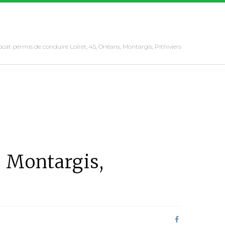
cat permis de conduire Loiret, 45, Orléans, Montargis, Pithiviers
, Montargis,