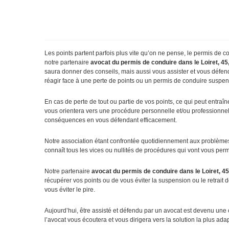
Les points partent parfois plus vite qu’on ne pense, le permis de 
notre partenaire
avocat du permis de conduire dans le Loiret, 45,
saura donner des conseils, mais aussi vous assister et vous défen
réagir face à une perte de points ou un permis de conduire suspe
En cas de perte de tout ou partie de vos points, ce qui peut entraîn
vous orientera vers une procédure personnelle et/ou professionnell
conséquences en vous défendant efficacement.
Notre association étant confrontée quotidiennement aux problèmes sp
connaît tous les vices ou nullités de procédures qui vont vous permet
Notre partenaire
avocat du permis de conduire dans le Loiret, 45,
récupérer vos points ou de vous éviter la suspension ou le retrait
vous éviter le pire.
Aujourd’hui, être assisté et défendu par un avocat est devenu une
l’avocat vous écoutera et vous dirigera vers la solution la plus ad