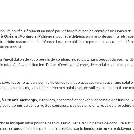
conduire est régulièrement menacé par les radars et par les contrôles des forces de
 à Orléans, Montargis, Pithiviers
, pour être défendu au mieux de ses intérêts, avec 
dre. Notre association de défense des automobilistes a pour but d’assurer la défen
ndu ou annulé.
er l’invalidation de votre permis de conduire, notre partenaire
avocat
du permis de 
e adaptée à votre situation. En cas d’excès de vitesse, de conduite sous l’emprise 
écifiques relatifs au permis de conduire, notre avocat saura trouver une solution p
tre, selon le cas, soit de récupérer vos points, soit de solliciter du tribunal une rel
 à Orléans, Montargis, Pithiviers
, est compétant devant l’ensemble des tribunaux a
 de votre permis de conduire. Ses connaissances des différents vices de procédure 
 chose indispensable pour ne pas vous retrouver avec un permis de conduire aux po
aptée, en agissant le plus rapidement possible, car le temps joue en votre défaveur 