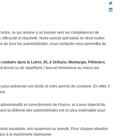
 l’ordre, ce qui amène à se tourner vers les compétences de
efficacité et réactivité. Notre avocat spécialisé en droit routier
se de tous les automobilistes, nous contacter vous permettra de
conduire dans le Loiret, 45, à Orléans, Montargis, Pithiviers
,
d’alcool ou de stupéfiant, l’avocat minimisera au mieux les
our préserver vos droits et votre permis de conduire. En effet, il
axe.
dministratifs et correctionnels de France, et a pour objectif de
dans la défense des automobilistes est un plus indéniable pour
ints soustraits, voir suspendu ou annulé. Pour chaque situation
face à la machinerie répressive.