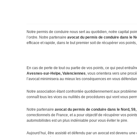
Notre permis de conduire nous sert au quotidien, notre capital point
l’ordre. Notre partenaire
avocat du permis de conduire dans le No
efficace et rapide, dans le but premier soit de récupérer vos points,
En cas de perte de tout ou partie de vos points, ce qui peut entraîn
Avesnes-sur-Helpe, Valenciennes
, vous orientera vers une procé
l’avocat minimisera au mieux les conséquences en vous défendant
Notre association étant confrontée quotidiennement aux problèmes sp
connaît tous les vices ou nullités de procédures qui vont vous permet
Notre partenaire
avocat du permis de conduire dans le Nord, 59,
correctionnels de France, et a pour objectif de récupérer vos poin
automobilistes est un plus indéniable pour vous éviter le pire.
Aujourd’hui, être assisté et défendu par un avocat est devenu une