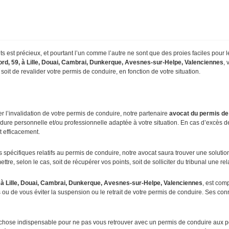
s est précieux, et pourtant l’un comme l’autre ne sont que des proies faciles pour le
rd, 59, à Lille, Douai, Cambrai, Dunkerque, Avesnes-sur-Helpe, Valenciennes
, 
 soit de revalider votre permis de conduire, en fonction de votre situation.
er l’invalidation de votre permis de conduire, notre partenaire
avocat
du permis de 
dure personnelle et/ou professionnelle adaptée à votre situation. En cas d’excès de
 efficacement.
écifiques relatifs au permis de conduire, notre avocat saura trouver une solution p
tre, selon le cas, soit de récupérer vos points, soit de solliciter du tribunal une rel
 à Lille, Douai, Cambrai, Dunkerque, Avesnes-sur-Helpe, Valenciennes
, est com
ts ou de vous éviter la suspension ou le retrait de votre permis de conduire. Ses c
 chose indispensable pour ne pas vous retrouver avec un permis de conduire aux po