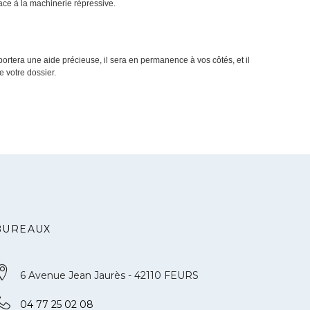
face à la machinerie répressive.
ortera une aide précieuse, il sera en permanence à vos côtés, et il
e votre dossier.
BUREAUX
6 Avenue Jean Jaurès - 42110 FEURS
04 77 25 02 08