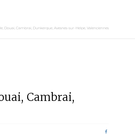
lle, Douai, Cambrai, Dunkerque, Avesnes-sur-Helpe, Valenciennes
Douai, Cambrai,