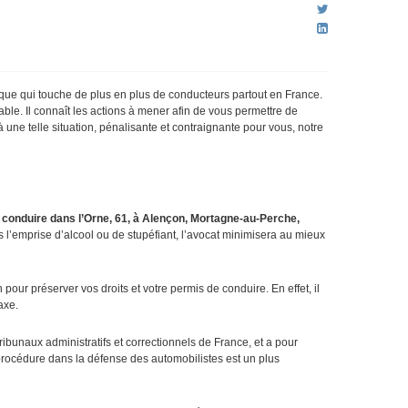
tique qui touche de plus en plus de conducteurs partout en France.
able. Il connaît les actions à mener afin de vous permettre de
 une telle situation, pénalisante et contraignante pour vous, notre
 conduire dans l’Orne, 61, à Alençon, Mortagne-au-Perche,
s l’emprise d’alcool ou de stupéfiant, l’avocat minimisera au mieux
our préserver vos droits et votre permis de conduire. En effet, il
axe.
ibunaux administratifs et correctionnels de France, et a pour
 procédure dans la défense des automobilistes est un plus