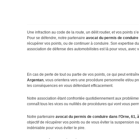
Une infraction au code de la route, un délit routier, et vos point
Pour se défendre, notre partenaire
avocat du permis de conduire
récupérer vos points, ou de continuer à conduire. Son expertise du 
association de défense des automobilistes est là pour vous, avec 
En cas de perte de tout ou partie de vos points, ce qui peut entraîn
Argentan
, vous orientera vers une procédure personnelle et/ou pro
les conséquences en vous défendant efficacement.
Notre association étant confrontée quotidiennement aux problèmes sp
connaît tous les vices ou nullités de procédures qui vont vous permet
Notre partenaire
avocat du permis de conduire dans l’Orne, 61,
objectif de récupérer vos points ou de vous éviter la suspension o
indéniable pour vous éviter le pire.