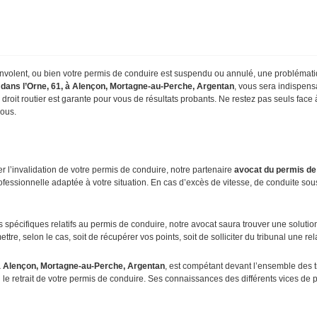
s s’envolent, ou bien votre permis de conduire est suspendu ou annulé, une probléma
 dans l’Orne, 61, à Alençon, Mortagne-au-Perche, Argentan
, vous sera indispens
droit routier est garante pour vous de résultats probants. Ne restez pas seuls face à
vous.
er l’invalidation de votre permis de conduire, notre partenaire
avocat
du permis de
fessionnelle adaptée à votre situation. En cas d’excès de vitesse, de conduite sou
écifiques relatifs au permis de conduire, notre avocat saura trouver une solution p
tre, selon le cas, soit de récupérer vos points, soit de solliciter du tribunal une rel
 à Alençon, Mortagne-au-Perche, Argentan
, est compétant devant l’ensemble des tr
u le retrait de votre permis de conduire. Ses connaissances des différents vices de