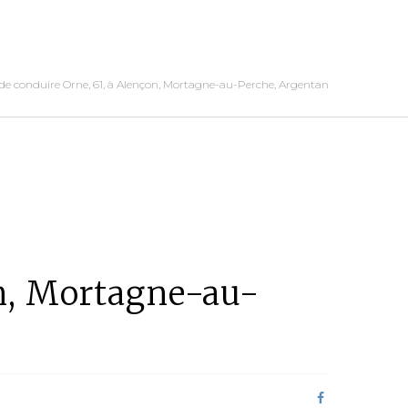
de conduire Orne, 61, à Alençon, Mortagne-au-Perche, Argentan
on, Mortagne-au-