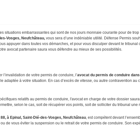
s situations embarrassantes qui sont de nos jours monnaie courante pour de trop 
-des-Vosges, Neufchâteau,
vous sera d’une indéniable utilité. Défense Permis souh
 vous appuyer dans toutes vos démarches, et pour vous disculper devant le tribunal
notre avocat partenaire saura vous défendre au mieux de ses possibilités.
r l’invalidation de votre permis de conduire, l’
avocat du permis de conduire dans 
le adaptée à votre situation. En cas d’excès de vitesse, ou autre contravention au
cifiques relatifs au permis de conduire, l'avocat en charge de votre dossier saura 
mettre, selon le cas, soit de récupérer vos points, soit de solliciter du tribunal une 
 88, à Epinal, Saint-Dié-des-Vosges, Neufchâteau
, est compétent devant l’ensemble
s ou de vous éviter la suspension ou le retrait de votre permis de conduire. Son exp