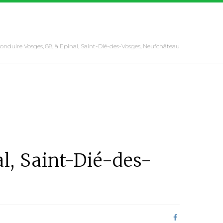
onduire Vosges, 88, à Epinal, Saint-Dié-des-Vosges, Neufchâteau
l, Saint-Dié-des-