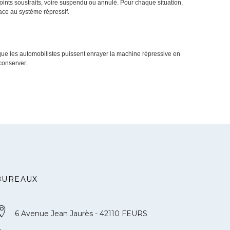
ints soustraits, voire suspendu ou annulé. Pour chaque situation,
face au système répressif.
 que les automobilistes puissent enrayer la machine répressive en
conserver.
BUREAUX
6 Avenue Jean Jaurès - 42110 FEURS