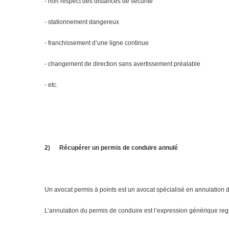
- non respect des distances de sécurité
- stationnement dangereux
- franchissement d’une ligne continue
- changement de direction sans avertissement préalable
- etc.
2)
Récupérer un permis de conduire annulé
Un avocat permis à points est un avocat spécialisé en annulation 
L’annulation du permis de conduire est l’expression générique regro