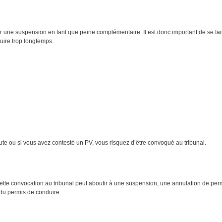
r une suspension en tant que peine complémentaire. Il est donc important de se fair
uire trop longtemps.
route ou si vous avez contesté un PV, vous risquez d’être convoqué au tribunal.
r cette convocation au tribunal peut aboutir à une suspension, une annulation de permi
 du permis de conduire.