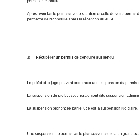
permis de conduire.
Apres avoir fait le point sur votre situation et celle de votre perm
permettre de reconduire après la réception du 48SI.
3)
Récupérer un permis de conduire suspendu
Le préfet et le juge peuvent prononcer une suspension du permis d
La suspension du préfet est généralement dite suspension administ
La suspension prononcée par le juge est la suspension judiciaire.
Une suspension de permis fait le plus souvent suite à un grand ex