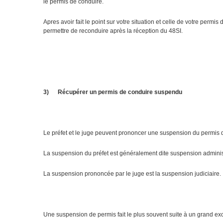
le permis de conduire.
Apres avoir fait le point sur votre situation et celle de votre perm
permettre de reconduire après la réception du 48SI.
3)
Récupérer un permis de conduire suspendu
Le préfet et le juge peuvent prononcer une suspension du permis d
La suspension du préfet est généralement dite suspension administ
La suspension prononcée par le juge est la suspension judiciaire.
Une suspension de permis fait le plus souvent suite à un grand ex