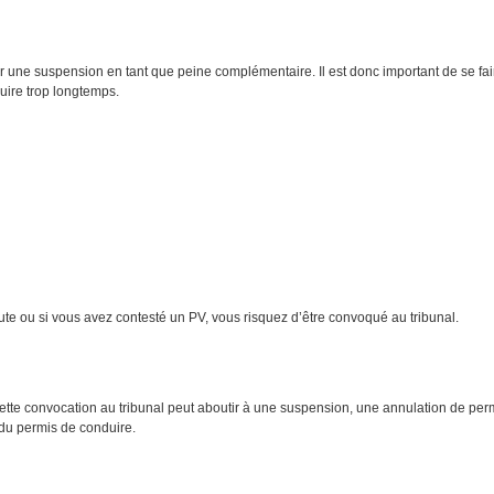
r une suspension en tant que peine complémentaire. Il est donc important de se fair
uire trop longtemps.
route ou si vous avez contesté un PV, vous risquez d’être convoqué au tribunal.
r cette convocation au tribunal peut aboutir à une suspension, une annulation de permi
 du permis de conduire.