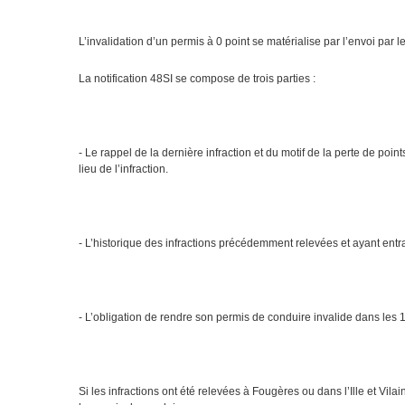
L’invalidation d’un permis à 0 point se matérialise par l’envoi par le
La notification 48SI se compose de trois parties :
- Le rappel de la dernière infraction et du motif de la perte de po
lieu de l’infraction.
- L’historique des infractions précédemment relevées et ayant entraîn
- L’obligation de rendre son permis de conduire invalide dans les 10
Si les infractions ont été relevées à Fougères ou dans l’Ille et Vi