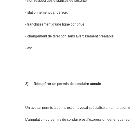
- non respect des distances de sécurité
- stationnement dangereux
- franchissement d’une ligne continue
- changement de direction sans avertissement préalable
- etc.
2)
Récupérer un permis de conduire annulé
Un avocat permis à points est un avocat spécialisé en annulation 
L’annulation du permis de conduire est l’expression générique regro