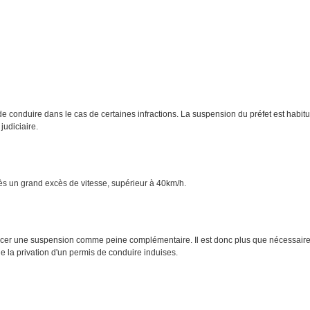
e conduire dans le cas de certaines infractions. La suspension du préfet est habi
judiciaire.
s un grand excès de vitesse, supérieur à 40km/h.
oncer une suspension comme peine complémentaire. Il est donc plus que nécessaire d
la privation d'un permis de conduire induises.