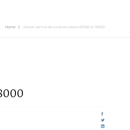
Home
Avocat permis de conduire Alsace 67000 et 78000
78000