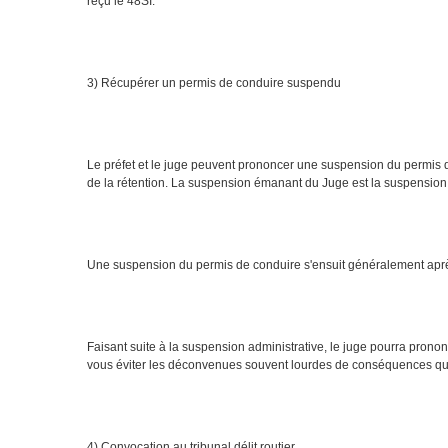
reçu le 48SI.
3) Récupérer un permis de conduire suspendu
Le préfet et le juge peuvent prononcer une suspension du permis d
de la rétention. La suspension émanant du Juge est la suspension 
Une suspension du permis de conduire s'ensuit généralement aprè
Faisant suite à la suspension administrative, le juge pourra pron
vous éviter les déconvenues souvent lourdes de conséquences que 
4) Convocation au tribunal délit routier