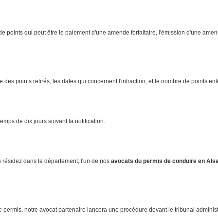
te de points qui peut être le paiement d'une amende forfaitaire, l'émission d'une am
te des points retirés, les dates qui concernent l'infraction, et le nombre de points en
emps de dix jours suivant la notification.
s résidez dans le département, l'un de nos
avocats du permis de conduire en Als
tre permis, notre avocat partenaire lancera une procédure devant le tribunal adminis