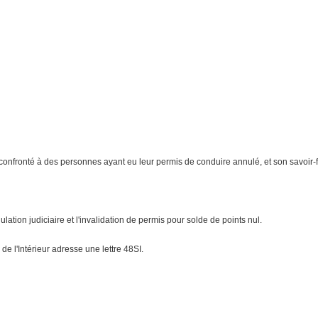
confronté à des personnes ayant eu leur permis de conduire annulé, et son savoir-f
lation judiciaire et l'invalidation de permis pour solde de points nul.
de l'Intérieur adresse une lettre 48SI.