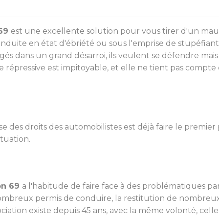
 69
est une excellente solution pour vous tirer d'un mau
nduite en état d'ébriété ou sous l'emprise de stupéfiants
ngés dans un grand désarroi, ils veulent se défendre ma
e répressive est impitoyable, et elle ne tient pas compte
 des droits des automobilistes est déjà faire le premier 
ituation.
on 69
a l'habitude de faire face à des problématiques pa
ombreux permis de conduire, la restitution de nombreux 
sociation existe depuis 45 ans, avec la même volonté, cel